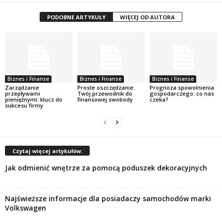
PODOBNE ARTYKUŁY
WIĘCEJ OD AUTORA
Biznes i Finanse
Biznes i Finanse
Biznes i Finanse
Zarządzanie
Proste oszczędzanie:
Prognoza spowolnienia
przepływami
Twój przewodnik do
gospodarczego: co nas
pieniężnymi: klucz do
finansowej swobody
czeka?
sukcesu firmy
Czytaj więcej artykułów:
Jak odmienić wnętrze za pomocą poduszek dekoracyjnych
Najświeższe informacje dla posiadaczy samochodów marki
Volkswagen