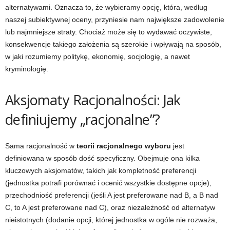
alternatywami. Oznacza to, że wybieramy opcję, która, według
naszej subiektywnej oceny, przyniesie nam największe zadowolenie
lub najmniejsze straty. Chociaż może się to wydawać oczywiste,
konsekwencje takiego założenia są szerokie i wpływają na sposób,
w jaki rozumiemy politykę, ekonomię, socjologię, a nawet
kryminologię.
Aksjomaty Racjonalności: Jak
definiujemy „racjonalne”?
Sama racjonalność w
teorii racjonalnego wyboru
jest
definiowana w sposób dość specyficzny. Obejmuje ona kilka
kluczowych aksjomatów, takich jak kompletność preferencji
(jednostka potrafi porównać i ocenić wszystkie dostępne opcje),
przechodniość preferencji (jeśli A jest preferowane nad B, a B nad
C, to A jest preferowane nad C), oraz niezależność od alternatyw
nieistotnych (dodanie opcji, której jednostka w ogóle nie rozważa,