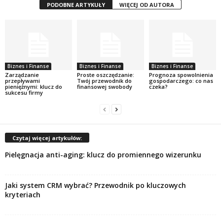
PODOBNE ARTYKUŁY
WIĘCEJ OD AUTORA
Biznes i Finanse
Biznes i Finanse
Biznes i Finanse
Zarządzanie
Proste oszczędzanie:
Prognoza spowolnienia
przepływami
Twój przewodnik do
gospodarczego: co nas
pieniężnymi: klucz do
finansowej swobody
czeka?
sukcesu firmy
Czytaj więcej artykułów:
Pielęgnacja anti-aging: klucz do promiennego wizerunku
Jaki system CRM wybrać? Przewodnik po kluczowych
kryteriach