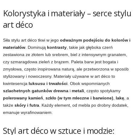
Kolorystyka i materiały – serce stylu
art déco
Siła stylu art déco tkwi w jego
odważnym podejściu do kolorów i
materiałów
. Dominują
kontrasty
, takie jak głęboka czerń
zestawiona ze złotem lub srebrem, biel z intensywnym granatem,
czy szmaragdowa zieleń z brązem. Paleta barw jest bogata i
zmysłowa, często inspirowana naturą, ale przetworzona w sposób
stylizowany i nowoczesny. Materiały używane w art déco to
kwintesencja
luksusu i trwałości
. Obok wspomnianych
szlachetnych gatunków drewna
i
metali
, często spotykamy
polerowany kamień
,
szkło (w tym mleczne i barwione)
,
lakę
, a
także
skóry i futra
. Każdy element, od mebla po drobny dodatek,
emanuje wyrafinowaniem.
Styl art déco w sztuce i modzie: