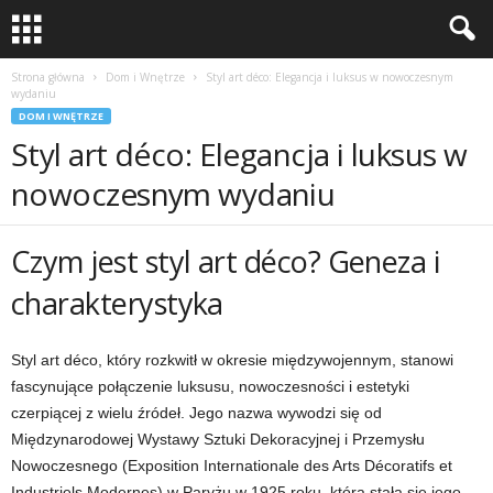
Strona główna
Dom i Wnętrze
Styl art déco: Elegancja i luksus w nowoczesnym
wydaniu
DOM I WNĘTRZE
Styl art déco: Elegancja i luksus w
nowoczesnym wydaniu
Czym jest styl art déco? Geneza i
charakterystyka
Styl art déco, który rozkwitł w okresie międzywojennym, stanowi
fascynujące połączenie luksusu, nowoczesności i estetyki
czerpiącej z wielu źródeł. Jego nazwa wywodzi się od
Międzynarodowej Wystawy Sztuki Dekoracyjnej i Przemysłu
Nowoczesnego (Exposition Internationale des Arts Décoratifs et
Industriels Modernes) w Paryżu w 1925 roku, która stała się jego