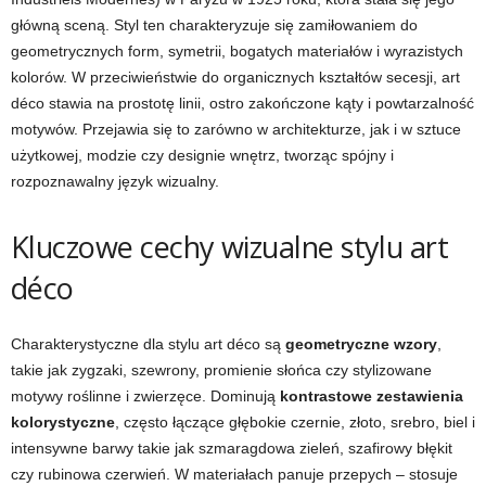
główną sceną. Styl ten charakteryzuje się zamiłowaniem do
geometrycznych form, symetrii, bogatych materiałów i wyrazistych
kolorów. W przeciwieństwie do organicznych kształtów secesji, art
déco stawia na prostotę linii, ostro zakończone kąty i powtarzalność
motywów. Przejawia się to zarówno w architekturze, jak i w sztuce
użytkowej, modzie czy designie wnętrz, tworząc spójny i
rozpoznawalny język wizualny.
Kluczowe cechy wizualne stylu art
déco
Charakterystyczne dla stylu art déco są
geometryczne wzory
,
takie jak zygzaki, szewrony, promienie słońca czy stylizowane
motywy roślinne i zwierzęce. Dominują
kontrastowe zestawienia
kolorystyczne
, często łączące głębokie czernie, złoto, srebro, biel i
intensywne barwy takie jak szmaragdowa zieleń, szafirowy błękit
czy rubinowa czerwień. W materiałach panuje przepych – stosuje