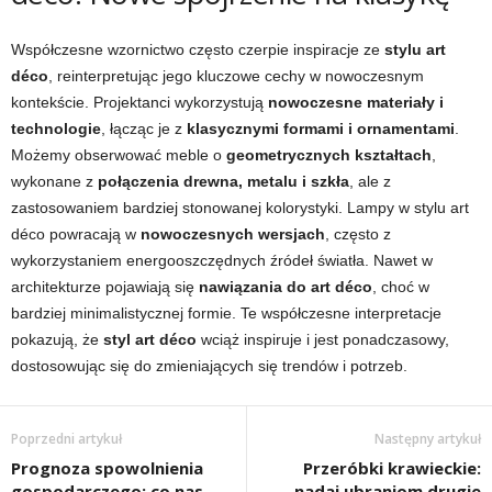
Współczesne wzornictwo często czerpie inspiracje ze
stylu art
déco
, reinterpretując jego kluczowe cechy w nowoczesnym
kontekście. Projektanci wykorzystują
nowoczesne materiały i
technologie
, łącząc je z
klasycznymi formami i ornamentami
.
Możemy obserwować meble o
geometrycznych kształtach
,
wykonane z
połączenia drewna, metalu i szkła
, ale z
zastosowaniem bardziej stonowanej kolorystyki. Lampy w stylu art
déco powracają w
nowoczesnych wersjach
, często z
wykorzystaniem energooszczędnych źródeł światła. Nawet w
architekturze pojawiają się
nawiązania do art déco
, choć w
bardziej minimalistycznej formie. Te współczesne interpretacje
pokazują, że
styl art déco
wciąż inspiruje i jest ponadczasowy,
dostosowując się do zmieniających się trendów i potrzeb.
Poprzedni artykuł
Następny artykuł
Prognoza spowolnienia
Przeróbki krawieckie:
gospodarczego: co nas
nadaj ubraniom drugie