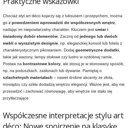
Praktyczne wskazówki
Chociaż styl art déco kojarzy się z luksusem i przepychem, można
go
z powodzeniem wprowadzić do współczesnych wnętrz
,
nadając im niepowtarzalny charakter. Kluczem jest
umiar i
świadomy dobór elementów
. Zacznij od
jednego lub dwóch
mebli o wyrazistym designie
, np. eleganckiej konsoli lub fotela z
charakterystycznym pikowaniem. Dodaj
geometryczne dodatki
,
takie jak wazony, lampy stołowe czy lustro w ozdobnej ramie.
Postaw na
kontrastowe kolory
, ale stosuj je w stonowany sposób,
np. na poduszkach, zasłonach lub dywanie. Pamiętaj o
szlachetnych materiałach
– nawet drobne akcenty ze złota,
mosiądzu czy szkła dodadzą wnętrzu elegancji. Ważne jest, aby nie
przesadzić i zachować równowagę, aby wnętrze nie stało się
przytłaczające.
Współczesne interpretacje stylu art
déco: Nowe spojrzenie na klasykę