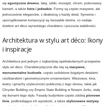
się
egzotyczne drewno
, lakę, szkło, mosiądz, chrom, polerowany
kamień, a także
futra i jedwabie
. Formy są często masywne, ale
jednocześnie eleganckie, z dbałością o każdy detal. Symetria i
uporządkowanie kompozycji są niezwykle istotne, co nadaje
dziełom art déco wyrazistego charakteru i poczucia stabilności.
Architektura w stylu art déco: Ikony
i inspiracje
Architektura jest jednym z najbardziej spektakularnych przejawów
stylu art déco. Charakterystyczne dla niej są
masywne,
monumentalne budowle
, często ozdobione bogatymi detalami
rzeźbiarskimi i geometrycznymi ornamentami. Wieżowce, kina,
teatry i gmachy użyteczności publicznej z tego okresu, takie jak
Chrysler Building czy Empire State Building w Nowym Jorku, stały
się ikonami tego stylu. Fasady budynków często zdobią
pionowe
linie
, podkreślające ich wysokość, a także
stylizowane motywy