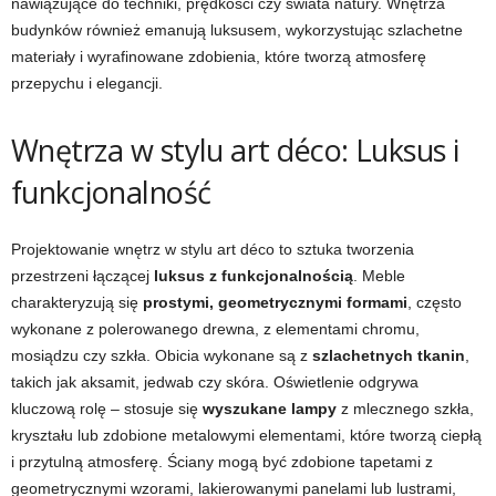
nawiązujące do techniki, prędkości czy świata natury. Wnętrza
budynków również emanują luksusem, wykorzystując szlachetne
materiały i wyrafinowane zdobienia, które tworzą atmosferę
przepychu i elegancji.
Wnętrza w stylu art déco: Luksus i
funkcjonalność
Projektowanie wnętrz w stylu art déco to sztuka tworzenia
przestrzeni łączącej
luksus z funkcjonalnością
. Meble
charakteryzują się
prostymi, geometrycznymi formami
, często
wykonane z polerowanego drewna, z elementami chromu,
mosiądzu czy szkła. Obicia wykonane są z
szlachetnych tkanin
,
takich jak aksamit, jedwab czy skóra. Oświetlenie odgrywa
kluczową rolę – stosuje się
wyszukane lampy
z mlecznego szkła,
kryształu lub zdobione metalowymi elementami, które tworzą ciepłą
i przytulną atmosferę. Ściany mogą być zdobione tapetami z
geometrycznymi wzorami, lakierowanymi panelami lub lustrami,