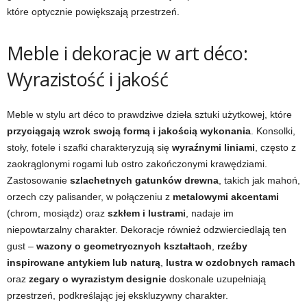
które optycznie powiększają przestrzeń.
Meble i dekoracje w art déco:
Wyrazistość i jakość
Meble w stylu art déco to prawdziwe dzieła sztuki użytkowej, które
przyciągają wzrok swoją formą i jakością wykonania
. Konsolki,
stoły, fotele i szafki charakteryzują się
wyraźnymi liniami
, często z
zaokrąglonymi rogami lub ostro zakończonymi krawędziami.
Zastosowanie
szlachetnych gatunków drewna
, takich jak mahoń,
orzech czy palisander, w połączeniu z
metalowymi akcentami
(chrom, mosiądz) oraz
szkłem i lustrami
, nadaje im
niepowtarzalny charakter. Dekoracje również odzwierciedlają ten
gust –
wazony o geometrycznych kształtach
,
rzeźby
inspirowane antykiem lub naturą
,
lustra w ozdobnych ramach
oraz
zegary o wyrazistym designie
doskonale uzupełniają
przestrzeń, podkreślając jej ekskluzywny charakter.