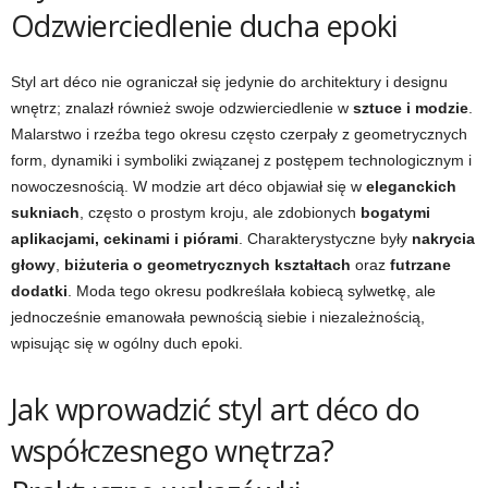
Odzwierciedlenie ducha epoki
Styl art déco nie ograniczał się jedynie do architektury i designu
wnętrz; znalazł również swoje odzwierciedlenie w
sztuce i modzie
.
Malarstwo i rzeźba tego okresu często czerpały z geometrycznych
form, dynamiki i symboliki związanej z postępem technologicznym i
nowoczesnością. W modzie art déco objawiał się w
eleganckich
sukniach
, często o prostym kroju, ale zdobionych
bogatymi
aplikacjami, cekinami i piórami
. Charakterystyczne były
nakrycia
głowy
,
biżuteria o geometrycznych kształtach
oraz
futrzane
dodatki
. Moda tego okresu podkreślała kobiecą sylwetkę, ale
jednocześnie emanowała pewnością siebie i niezależnością,
wpisując się w ogólny duch epoki.
Jak wprowadzić styl art déco do
współczesnego wnętrza?