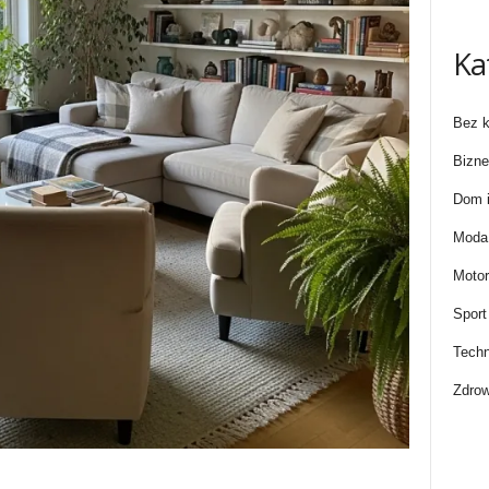
Ka
Bez k
Bizne
Dom i
Moda 
Motor
Sport
Techn
Zdrow