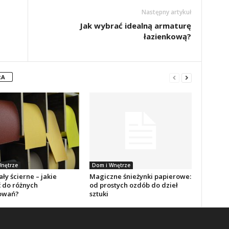
Następny artykuł
Jak wybrać idealną armaturę
łazienkową?
RA
nętrze
Dom i Wnętrze
ły ścierne – jakie
Magiczne śnieżynki papierowe:
 do różnych
od prostych ozdób do dzieł
owań?
sztuki