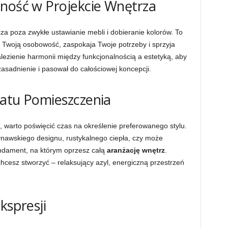
lność w Projekcie Wnętrza
za poza zwykłe ustawianie mebli i dobieranie kolorów. To
la Twoją osobowość, zaspokaja Twoje potrzeby i sprzyja
ezienie harmonii między funkcjonalnością a estetyką, aby
sadnienie i pasował do całościowej koncepcji.
imatu Pomieszczenia
, warto poświęcić czas na określenie preferowanego stylu.
ynawskiego designu, rustykalnego ciepła, czy może
undament, na którym oprzesz całą
aranżację wnętrz
.
hcesz stworzyć – relaksujący azyl, energiczną przestrzeń
kspresji