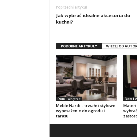
Poprzedni artykuł
Jak wybrać idealne akcesoria do
kuchni?
PODOBNE ARTYKUŁY
WIĘCEJ OD AUTO
Dom i Wnętrze
Dom i W
Meble Nardi – trwałe i stylowe
Materia
wyposażenie do ogrodu i
wybrać
tarasu
zastos