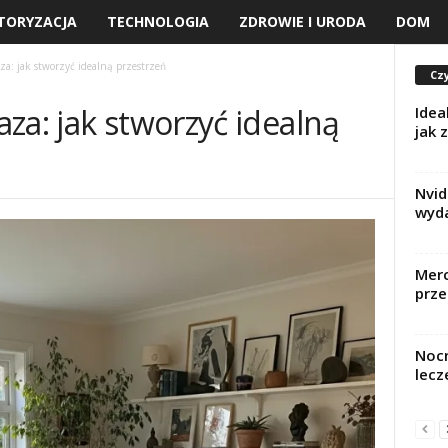
TORYZACJA
TECHNOLOGIA
ZDROWIE I URODA
DOM
za: jak stworzyć idealną przestrzeń
Czy
za: jak stworzyć idealną
Idea
jak 
Nvid
wyda
Merc
prze
Nocn
lecz