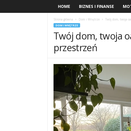
HOME
BIZNES I FINANSE
MO
Strona główna
Dom i Wnętrze
Twój dom, twoja oa
DOM I WNĘTRZE
Twój dom, twoja oa
przestrzeń