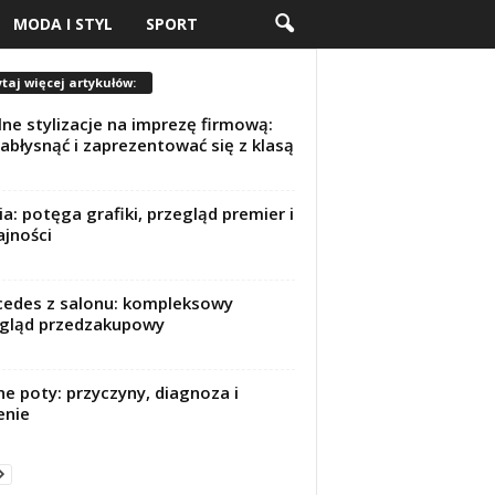
MODA I STYL
SPORT
taj więcej artykułów:
lne stylizacje na imprezę firmową:
zabłysnąć i zaprezentować się z klasą
ia: potęga grafiki, przegląd premier i
jności
edes z salonu: kompleksowy
gląd przedzakupowy
e poty: przyczyny, diagnoza i
enie