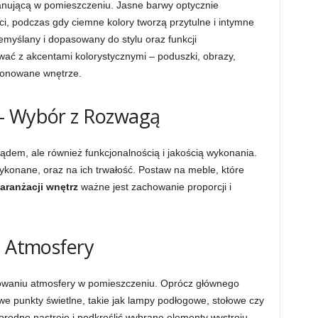
nującą w pomieszczeniu. Jasne barwy optycznie
ści, podczas gdy ciemne kolory tworzą przytulne i intymne
myślany i dopasowany do stylu oraz funkcji
ać z akcentami kolorystycznymi – poduszki, obrazy,
tonowane wnętrze.
– Wybór z Rozwagą
glądem, ale również funkcjonalnością i jakością wykonania.
ykonane, oraz na ich trwałość. Postaw na meble, które
aranżacji wnętrz
ważne jest zachowanie proporcji i
o Atmosfery
eowaniu atmosfery w pomieszczeniu. Oprócz głównego
we punkty świetlne, takie jak lampy podłogowe, stołowe czy
orodne nastroje i podkreślić wybrane elementy wystroju.