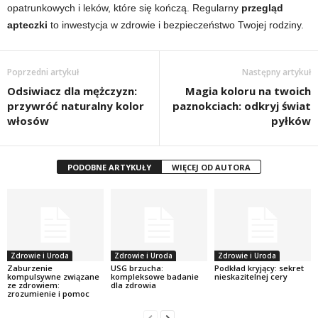
opatrunkowych i leków, które się kończą. Regularny
przegląd
apteczki
to inwestycja w zdrowie i bezpieczeństwo Twojej rodziny.
Poprzedni artykuł
Następny artykuł
Odsiwiacz dla mężczyzn:
Magia koloru na twoich
przywróć naturalny kolor
paznokciach: odkryj świat
włosów
pyłków
PODOBNE ARTYKUŁY
WIĘCEJ OD AUTORA
Zdrowie i Uroda
Zdrowie i Uroda
Zdrowie i Uroda
Zaburzenie
USG brzucha:
Podkład kryjący: sekret
kompulsywne związane
kompleksowe badanie
nieskazitelnej cery
ze zdrowiem:
dla zdrowia
zrozumienie i pomoc