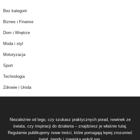
Bez kategorii
Biznes i Finanse
Dom i Wnętrze
Moda i styl
Motoryzacja
Sport
Technologia
Zdrowie i Uroda
Niezależnie od tego, czy szukasz praktycznych porad, nowinek ze
świata, czy inspiracji do działania – znajdziesz je właśnie tutaj.
Regularnie publikujemy nowe treści, które pomagają lepiej zrozumieć
świat, trendy i zjawiska wokół nas.