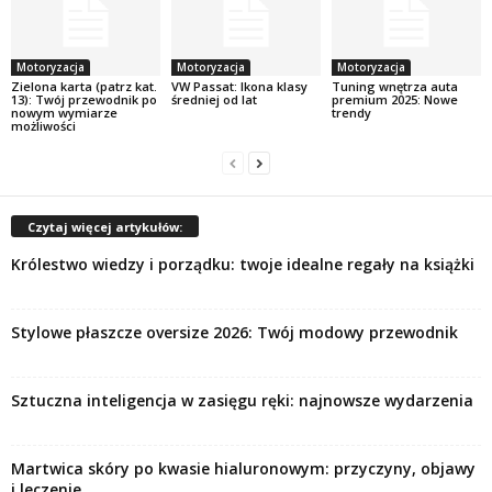
Motoryzacja
Motoryzacja
Motoryzacja
Zielona karta (patrz kat.
VW Passat: Ikona klasy
Tuning wnętrza auta
13): Twój przewodnik po
średniej od lat
premium 2025: Nowe
nowym wymiarze
trendy
możliwości
Czytaj więcej artykułów:
Królestwo wiedzy i porządku: twoje idealne regały na książki
Stylowe płaszcze oversize 2026: Twój modowy przewodnik
Sztuczna inteligencja w zasięgu ręki: najnowsze wydarzenia
Martwica skóry po kwasie hialuronowym: przyczyny, objawy
i leczenie