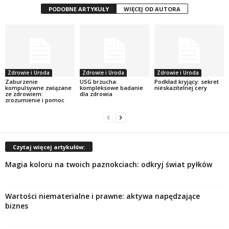
PODOBNE ARTYKUŁY
WIĘCEJ OD AUTORA
Zdrowie i Uroda
Zdrowie i Uroda
Zdrowie i Uroda
Zaburzenie
USG brzucha:
Podkład kryjący: sekret
kompulsywne związane
kompleksowe badanie
nieskazitelnej cery
ze zdrowiem:
dla zdrowia
zrozumienie i pomoc
Czytaj więcej artykułów:
Magia koloru na twoich paznokciach: odkryj świat pyłków
Wartości niematerialne i prawne: aktywa napędzające
biznes