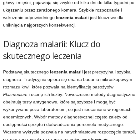
głowy i mięśni, pojawiają się zwykle od kilku dni do kilku tygodni po
ukąszeniu przez zarażonego komara. Szybkie rozpoznanie i
wdrożenie odpowiedniego
leczenia malarii
jest kluczowe dla
uniknięcia najgorszych konsekwencji.
Diagnoza malarii: Klucz do
skutecznego leczenia
Podstawą skutecznego
leczenia malarii
jest precyzyjna i szybka
diagnoza. Tradycyjnie opiera się ona na badaniu mikroskopowym
rozmazu krwi, które pozwala na identyfikację pasożytów
Plasmodium
i ocenę ich liczby. Nowoczesne metody diagnostyczne
obejmują testy antygenowe, które są szybsze i mogą być
wykonywane poza laboratorium, co jest nieocenione w regionach
endemicznych. Wybór metody diagnostycznej często zależy od
dostępności sprzętu i doświadczenia personelu medycznego.
Wczesne wykrycie pozwala na natychmiastowe rozpoczęcie terapii,
co znacząco zwiększa szanse na pełne wyzdrowienie.