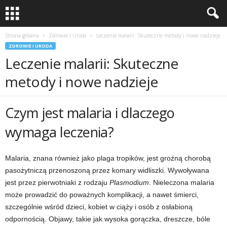
Strona główna
Zdrowie i Uroda
Leczenie malarii: Skuteczne metody i nowe nadzieje
ZDROWIE I URODA
Leczenie malarii: Skuteczne
metody i nowe nadzieje
Czym jest malaria i dlaczego
wymaga leczenia?
Malaria, znana również jako plaga tropików, jest groźną chorobą
pasożytniczą przenoszoną przez komary widliszki. Wywoływana
jest przez pierwotniaki z rodzaju
Plasmodium
. Nieleczona malaria
może prowadzić do poważnych komplikacji, a nawet śmierci,
szczególnie wśród dzieci, kobiet w ciąży i osób z osłabioną
odpornością. Objawy, takie jak wysoka gorączka, dreszcze, bóle